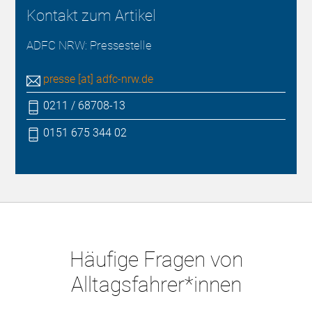
Kontakt zum Artikel
ADFC NRW: Pressestelle
presse [at] adfc-nrw.de
0211 / 68708-13
0151 675 344 02
Häufige Fragen von
Alltagsfahrer*innen