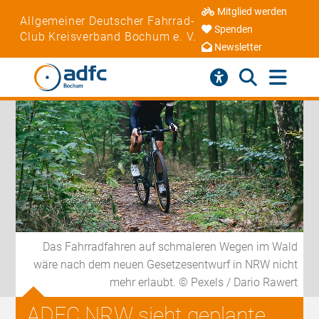
Mitglied werden
Allgemeiner Deutscher Fahrrad-
Spenden
Club Kreisverband Bochum e. V.
Newsletter
Das Fahrradfahren auf schmaleren Wegen im Wald
wäre nach dem neuen Gesetzesentwurf in NRW nicht
mehr erlaubt. © Pexels / Dario Rawert
ADFC NRW sieht geplante