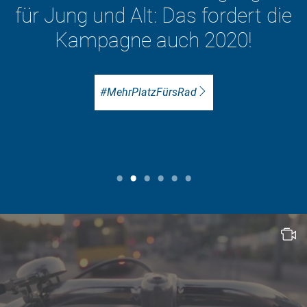
Fahr
 und Alt: Das fordert die
pagne auch 2020!
#MehrPlatzFürsRad