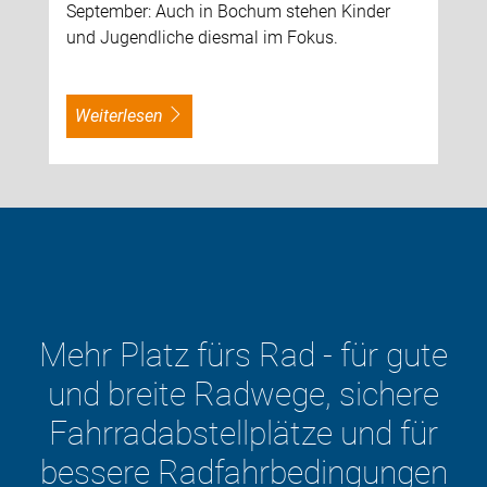
September: Auch in Bochum stehen Kinder
und Jugendliche diesmal im Fokus.
weiterlesen
atz fürs Rad - für gute
eite Radwege, sichere
D
dabstellplätze und für
Verke
e Radfahrbedingungen