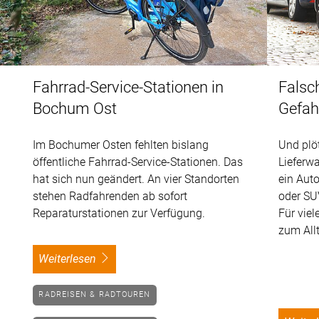
Fahrrad-Service-Stationen in
Falsc
Bochum Ost
Gefah
Im Bochumer Osten fehlten bislang
Und plö
öffentliche Fahrrad-Service-Stationen. Das
Lieferwa
hat sich nun geändert. An vier Standorten
ein Auto
stehen Radfahrenden ab sofort
oder SU
Reparaturstationen zur Verfügung.
Für vie
zum All
weiterlesen
RADREISEN & RADTOUREN