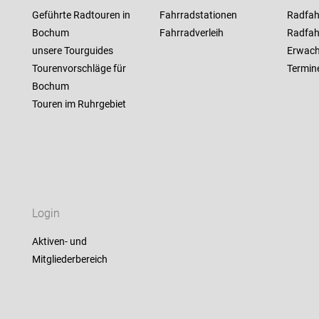
Geführte Radtouren in
Fahrradstationen
Radfah
Bochum
Fahrradverleih
Radfah
unsere Tourguides
Erwac
Tourenvorschläge für
Termin
Bochum
Touren im Ruhrgebiet
Login
Aktiven- und
Mitgliederbereich