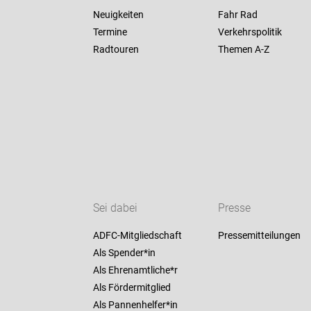
Neuigkeiten
Fahr Rad
Termine
Verkehrspolitik
Radtouren
Themen A-Z
Sei dabei
Presse
ADFC-Mitgliedschaft
Pressemitteilungen
Als Spender*in
Als Ehrenamtliche*r
Als Fördermitglied
Als Pannenhelfer*in