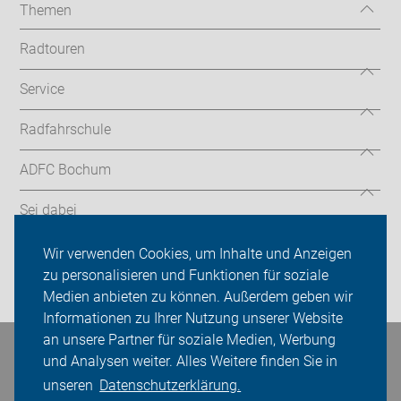
Themen
Radtouren
Service
Radfahrschule
ADFC Bochum
Sei dabei
Presse
Wir verwenden Cookies, um Inhalte und Anzeigen
zu personalisieren und Funktionen für soziale
Login
Medien anbieten zu können. Außerdem geben wir
Informationen zu Ihrer Nutzung unserer Website
an unsere Partner für soziale Medien, Werbung
Bleiben Sie in Kontakt
und Analysen weiter. Alles Weitere finden Sie in
unseren
Datenschutzerklärung.