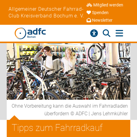
Mitglied werden
Allgemeiner Deutscher Fahrrad-
Spenden
Club Kreisverband Bochum e. V.
Newsletter
Ohne Vorbereitung kann die Auswahl im Fahrradladen
überfordern © ADFC | Jens Lehmkühler
Tipps zum Fahrradkauf