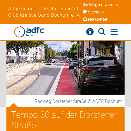
Mitglied werden
Allgemeiner Deutscher Fahrrad-
Spenden
Club Kreisverband Bochum e. V.
Newsletter
Radweg Dorstener Straße © ADFC Bochum
Tempo 30 auf der Dorstener
Straße