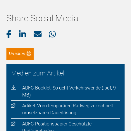
Share Social Media
Drucken
Medien zum Artikel
ADFC-Booklet: So geht Verkehrswende (.pdf, 9
MB)
Artikel: Vom temporären Radweg zur schnell
umsetzbaren Dauerlösung
ADFC-Positionspapier Geschützte
Radfahrstreifen