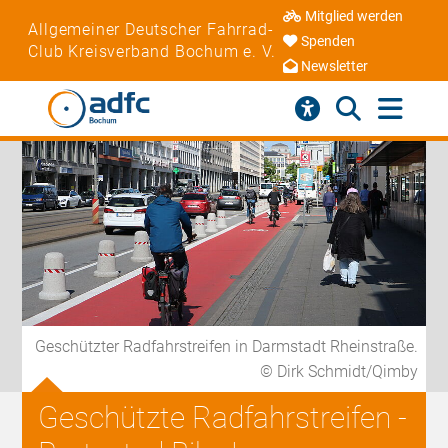
Mitglied werden
Allgemeiner Deutscher Fahrrad-
Spenden
Club Kreisverband Bochum e. V.
Newsletter
Geschützter Radfahrstreifen in Darmstadt Rheinstraße.
© Dirk Schmidt/Qimby
Geschützte Radfahrstreifen -